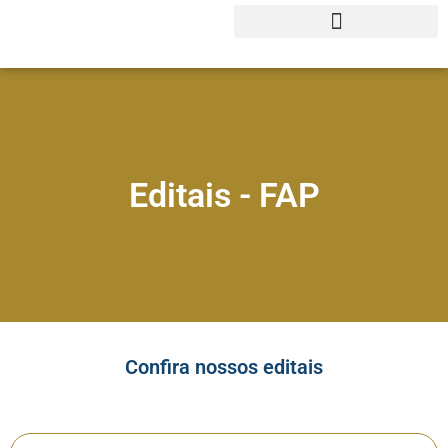
Editora Faculdade dos Palmares
Editais - FAP
Confira nossos editais